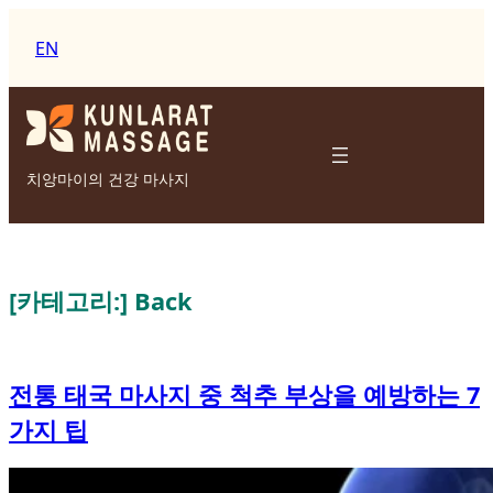
콘
텐
EN
츠
로
바
로
가
치앙마이의 건강 마사지
기
[카테고리:]
Back
전통 태국 마사지 중 척추 부상을 예방하는 7
가지 팁