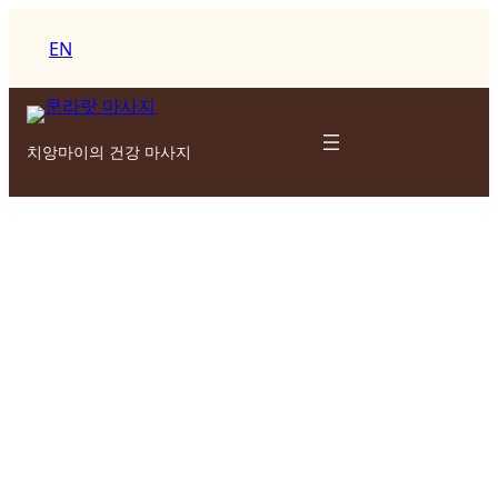
콘
텐
EN
츠
로
바
치앙마이의 건강 마사지
로
가
기
바디 케어
이완 마사지와 몸의 피부를 정화, 진정 및 보
습하는 절차를 결합한 여러 가지 트리트먼트
를 제공합니다.