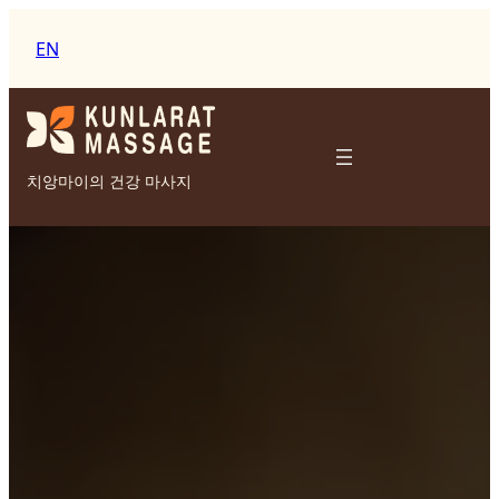
콘
텐
EN
츠
로
바
로
가
치앙마이의 건강 마사지
기